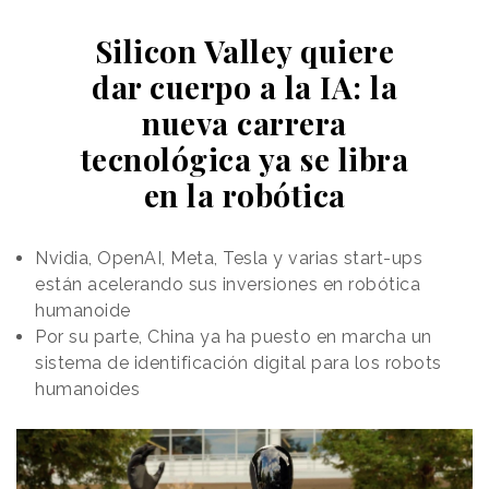
Silicon Valley quiere
dar cuerpo a la IA: la
nueva carrera
tecnológica ya se libra
en la robótica
Nvidia, OpenAI, Meta, Tesla y varias start-ups
están acelerando sus inversiones en robótica
humanoide
Por su parte, China ya ha puesto en marcha un
sistema de identificación digital para los robots
humanoides
La colección, que según Pantene convierte "
la rutina
capilar en una declaración de amor al pelo y también
al verano
", y el propio TikTok, que es para muchos el