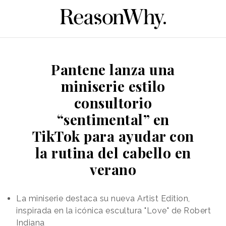
Pantene lanza una
miniserie estilo
consultorio
“sentimental” en
TikTok para ayudar con
la rutina del cabello en
verano
La miniserie destaca su nueva Artist Edition,
inspirada en la icónica escultura "Love" de Robert
Indiana