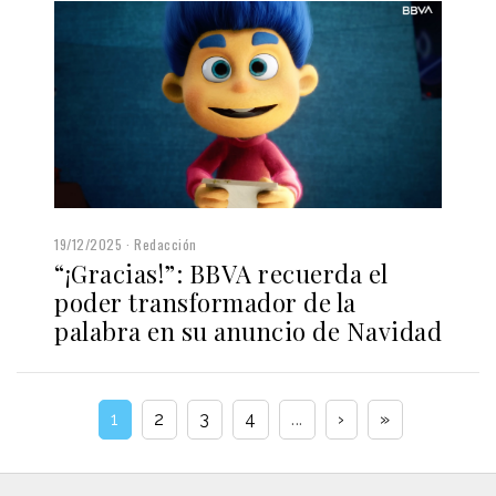
19/12/2025
Redacción
“¡Gracias!”: BBVA recuerda el
poder transformador de la
palabra en su anuncio de Navidad
1
2
3
4
...
›
»