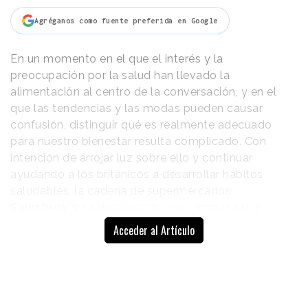
Agréganos como fuente preferida en Google
En un momento en el que el interés y la
preocupación por la salud han llevado la
alimentación al centro de la conversación, y en el
que las tendencias y las modas pueden causar
confusión, distinguir qué es realmente adecuado
para nuestro bienestar resulta complicado. Con
intención de arrojar luz sobre ello y continuar
ayudando a los británicos a desarrollar hábitos
saludables, la cadena de
supermercados
Sainsbury's
ha desplegado una campaña que
traslada que una dieta equilibrada no requiere
Acceder al Artículo
productos especiales ni técnicas complejas.
La filosofía de la marca es que la alimentación
saludable se ha vuelto confusa cuando debería ser
clara, accesible y formar parte de la vida cotidiana, y