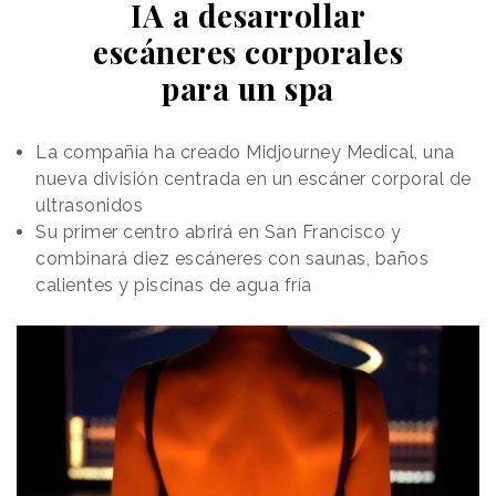
IA a desarrollar
escáneres corporales
para un spa
La compañía ha creado Midjourney Medical, una
nueva división centrada en un escáner corporal de
ultrasonidos
Su primer centro abrirá en San Francisco y
combinará diez escáneres con saunas, baños
calientes y piscinas de agua fría