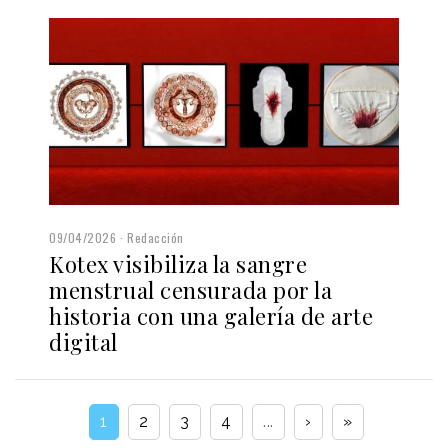
09/04/2026
Redacción
Kotex visibiliza la sangre
menstrual censurada por la
historia con una galería de arte
digital
1
2
3
4
...
›
»