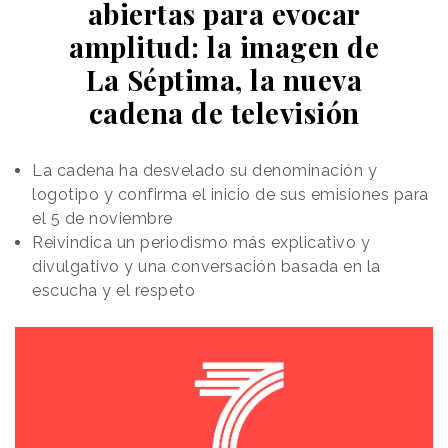
abiertas para evocar
disponible de forma permanente para que los
amplitud: la imagen de
usuarios, al escanear el código, puedan acceder a
contenidos informativos e inspiradores
sobre la
La Séptima, la nueva
arquitectura, la gastronomía, la naturaleza, la
cadena de televisión
innovación y las tradiciones andaluzas. Dichos
contenidos se actualizarán periódicamente.
La cadena ha desvelado su denominación y
logotipo y confirma el inicio de sus emisiones para
el 5 de noviembre
Reivindica un periodismo más explicativo y
divulgativo y una conversación basada en la
escucha y el respeto