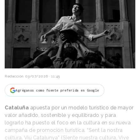
Redacción
03/07/2026 · 11:45
Agréganos como fuente preferida en Google
Cataluña
apuesta por un modelo turístico de mayor
valor añadido, sostenible y equilibrado y para
lograrlo ha puesto el foco en la cultura en su nueva
campaña de
promoción turística.
“Sent la nostra
cultura. Viu Catalunya” (Siente nuestra cultura. Vive