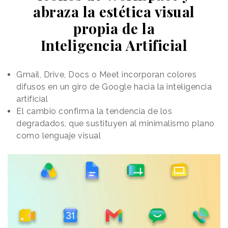
abraza la estética visual
seas del team que seas, vuela con Vueling
”.
propia de la
Inteligencia Artificial
Gmail, Drive, Docs o Meet incorporan colores
difusos en un giro de Google hacia la inteligencia
artificial
El cambio confirma la tendencia de los
degradados, que sustituyen al minimalismo plano
como lenguaje visual
La campaña recurre al concepto del coleccionismo
de
imanes como referencia estética y recurso