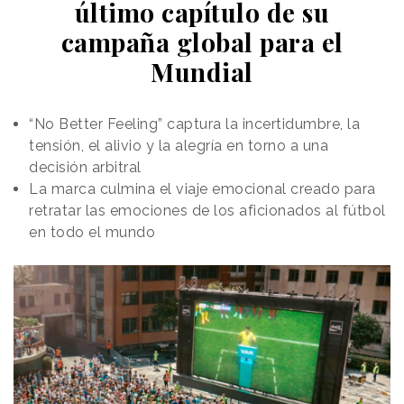
último capítulo de su
pequeña localidad en el sur de la
isla Gotland
con
poco más de 300 habitantes. Una vez establecida la
campaña global para el
ubicación, identificó el metro cuadrado concreto con
Mundial
la ayuda del arquitecto y asesor topográfico Erik
Gardell, quien examinó factores como el terreno, la
altitud, la exposición solar y los patrones de sombra.
“No Better Feeling” captura la incertidumbre, la
Ikea señala que ese punto ha registrado un
tensión, el alivio y la alegría en torno a una
promedio de 2.137 horas de sol al año durante los 20
decisión arbitral
años de datos analizados.
La marca culmina el viaje emocional creado para
retratar las emociones de los aficionados al fútbol
en todo el mundo