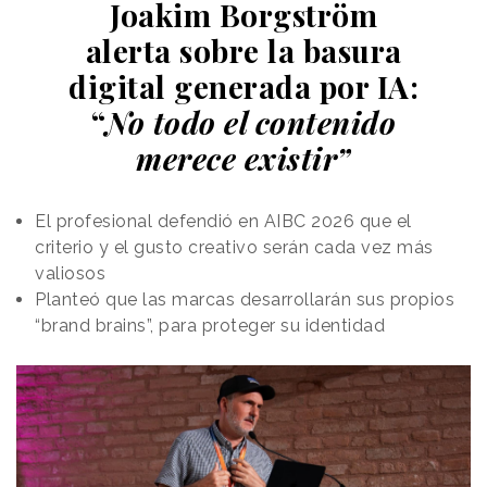
Joakim Borgström
alerta sobre la basura
digital generada por IA:
“
No todo el contenido
merece existir”
El profesional defendió en AIBC 2026 que el
criterio y el gusto creativo serán cada vez más
valiosos
Planteó que las marcas desarrollarán sus propios
“brand brains”, para proteger su identidad
El espectáculo ha supuesto
un homenaje visual a
Gaudí,
el arquitecto de la Sagrada Familia y máximo
representante del modernismo catalán, en el
centenario de su muerte. que tuvo lugar el 10 de