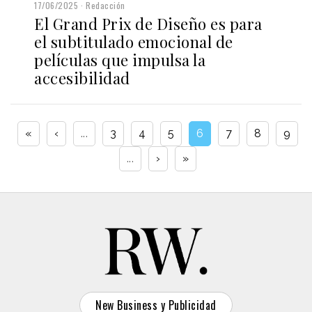
17/06/2025
Redacción
El Grand Prix de Diseño es para
el subtitulado emocional de
películas que impulsa la
accesibilidad
«
‹
...
3
4
5
6
7
8
9
...
›
»
New Business y Publicidad