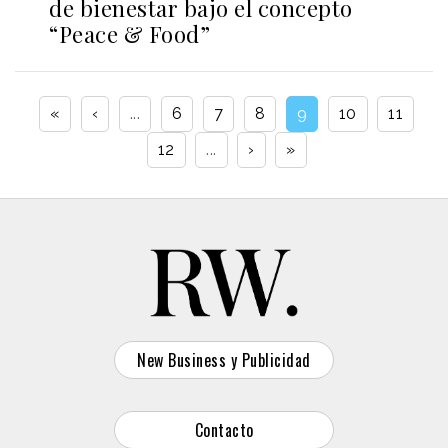
de bienestar bajo el concepto
“Peace & Food”
«
‹
...
6
7
8
9
10
11
12
...
›
»
New Business y Publicidad
Contacto