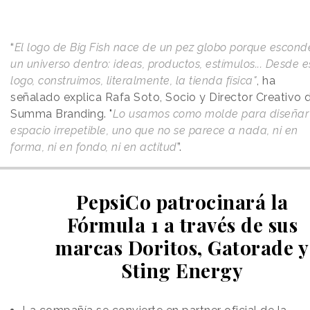
“
El logo de Big Fish nace de un pez globo porque escond
un universo dentro: ideas, productos, estímulos... Desde e
logo, construimos, literalmente, la tienda física"
, ha
señalado explica Rafa Soto, Socio y Director Creativo 
Summa Branding. "
Lo usamos como molde para diseñar
espacio irrepetible, uno que no se parece a nada, ni en
forma, ni en fondo, ni en actitud
”.
PepsiCo patrocinará la
Fórmula 1 a través de sus
marcas Doritos, Gatorade y
Sting Energy