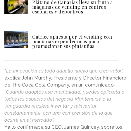
Plátano de Canarias lleva su fruta a
máquinas de vending en centros
escolares y deportivos
Catrice apuesta por el vending con
máquinas expendedoras para
promocionar sus pintauñas
“
La innovación es todo aquello nuevo que crea valor”,
explica John Murphy, Presidente y Director Financiero
de The Coca Cola Company, en un comunicado.
“Cuando adoptas esa mentalidad, puedes aplicarla a
todos los aspectos del negocio. Mantenerse a la
vanguardia requiere inventar y reinventar
constantemente, con una comprensión de lo que
ocurre en el mercado”.
Ya lo confirmaba su CEO, James Quincey, sobre los