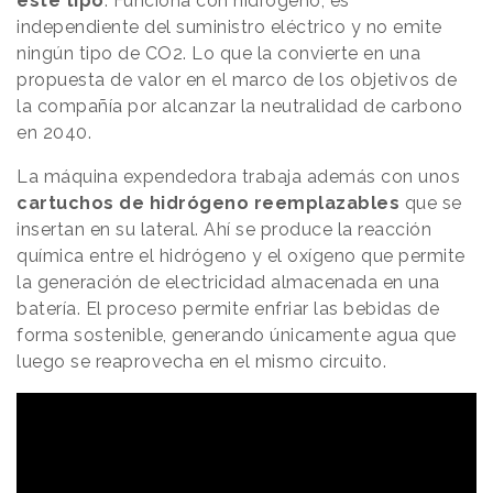
este tipo
. Funciona con hidrógeno, es
independiente del suministro eléctrico y no emite
ningún tipo de CO2. Lo que la convierte en una
propuesta de valor en el marco de los objetivos de
la compañía por alcanzar la neutralidad de carbono
en 2040.
La máquina expendedora trabaja además con unos
cartuchos de hidrógeno reemplazables
que se
insertan en su lateral. Ahí se produce la reacción
química entre el hidrógeno y el oxígeno que permite
la generación de electricidad almacenada en una
batería. El proceso permite enfriar las bebidas de
forma sostenible, generando únicamente agua que
luego se reaprovecha en el mismo circuito.