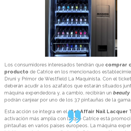
Los consumidores interesados tendrán que
comprar c
producto
de Catrice en los mencionados establecimi
Druni y Primor de Westfield La Maquinista. Con el tick
deberán acudir a los azafatos que estarán situados junt
máquina expendedora y, a cambio, recibirán un
beauty 
podrán canjear por uno de los 37 pintauñas de la gama
Esta acción se integra en el “
Gel Affair Nail Lacquer 
activación más amplia con la que Catrice está promoc
pintauñas en varios países europeos. La máquina exp