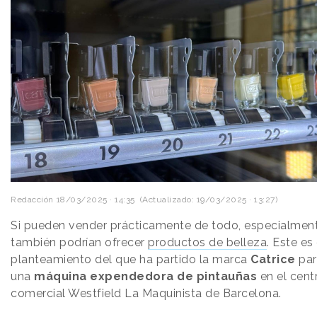
Redacción
18/03/2025 · 14:35
(Actualizado: 19/03/2025 · 13:27)
Si pueden vender prácticamente de todo, especialment
también podrían ofrecer
productos de belleza
. Este es 
planteamiento del que ha partido la marca
Catrice
par
una
máquina expendedora de pintauñas
en el cent
comercial Westfield La Maquinista de Barcelona.