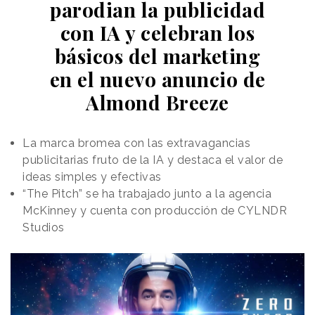
parodian la publicidad
pequeño.
con IA y celebran los
El
rediseño
responde a una visión defendida desde
básicos del marketing
hace años por el secretario de Salud, Robert F.
Kennedy Jr., quien apoyó públicamente el cambio
en el nuevo anuncio de
afirmando que la pirámide
“ya estaba patas arriba”
y
Almond Breeze
que esta versión simplemente
“lo arregla”
. La nueva
guía promueve el consumo de alimentos naturales,
integrales o mínimamente procesados, incrementa la
La marca bromea con las extravagancias
recomendación de proteínas y lácteos enteros y
publicitarias fruto de la IA y destaca el valor de
elimina referencias cuantitativas claras sobre el
ideas simples y efectivas
consumo de alcohol, limitándose a sugerir “beber
“The Pitch” se ha trabajado junto a la agencia
menos”.
McKinney y cuenta con producción de CYLNDR
Studios
Más allá del contenido nutricional, el cambio resulta
especialmente relevante desde el punto de vista del
diseño
y la
comunicación pública
. El nuevo portal
oficial,
realfood.gov
, adopta una estética minimalista
claramente inspirada en
marcas de consumo