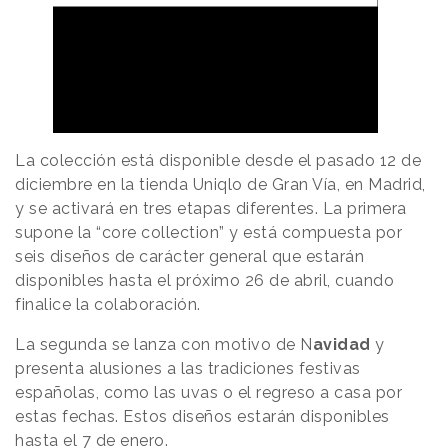
La colección está disponible desde el pasado 12 de
diciembre en la tienda Uniqlo de Gran Vía, en Madrid,
y se activará en tres etapas diferentes. La primera
supone la “core collection” y está compuesta por
seis diseños de carácter general que estarán
disponibles hasta el próximo 26 de abril, cuando
finalice la colaboración.
La segunda se lanza con motivo de N
avidad
y
presenta alusiones a las tradiciones festivas
españolas, como las uvas o el regreso a casa por
estas fechas. Estos diseños estarán disponibles
hasta el 7 de enero.