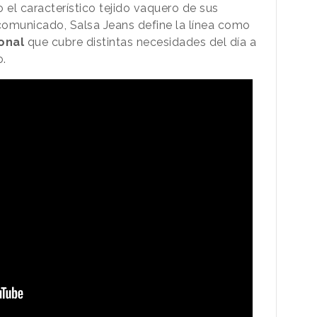
 el característico tejido vaquero de sus
comunicado, Salsa Jeans define la línea como
ional
que cubre distintas necesidades del día a
o.