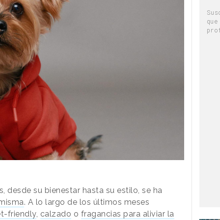
Sus
que
pro
 desde su bienestar hasta su estilo, se ha
í misma
. A lo largo de los últimos meses
t-friendly
,
calzado
o
fragancias para aliviar la