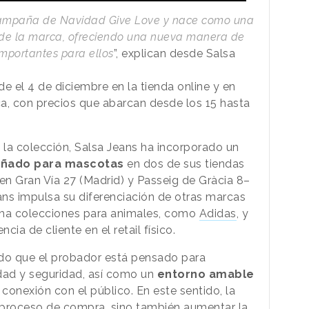
 campaña de Navidad Give Love y nace como una
s de la marca, ofreciendo una nueva manera de
importantes para ellos
”, explican desde Salsa
e el 4 de diciembre en la tienda online y en
a, con precios que abarcan desde los 15 hasta
a colección, Salsa Jeans ha incorporado un
eñado para mascotas
en dos de sus tiendas
en Gran Vía 27 (Madrid) y Passeig de Gràcia 8–
eans impulsa su diferenciación de otras marcas
ha colecciones para animales, como
Adidas
, y
cia de cliente en el retail físico.
do que el probador está pensado para
dad y seguridad, así como un
entorno amable
conexión con el público. En este sentido, la
l proceso de compra, sino también aumentar la