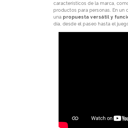
característicos de la marca, como
productos para personas. En un 
una
propuesta versátil y func
día, desde el paseo hasta el jueg