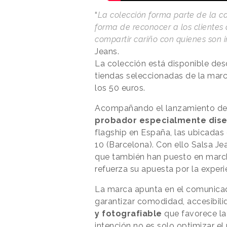
“
La colección forma parte de la
forma de reconocer a los cliente
compartir cariño con quienes son 
Jeans.
La colección está disponible desd
tiendas seleccionadas de la marc
los 50 euros.
Acompañando el lanzamiento de l
probador especialmente dis
flagship en España, las ubicadas 
10 (Barcelona). Con ello Salsa J
que también han puesto en marc
refuerza su apuesta por la experien
La marca apunta en el comunica
garantizar comodidad, accesibili
y fotografiable
que favorece la 
intención no es solo optimizar e