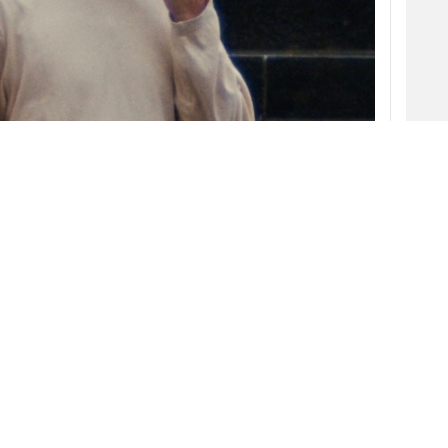
coma un bocadillo que alguien ha tirado al suelo
la atracción de dos mujeres por los pantalones
 impregnada de un marcado humor absurdo, da a
de alta costura
Olga Basha
y propone una
vaqueros en el sector de la
moda
.
crupulosas, se lanzó a principios del mes de
Matias & Mathias,
de la productora
Epoch
a enmarcarse en la categoría de lujo,
se aleja