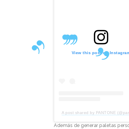
View this post on Instagra
A post shared by PANTONE (@pa
Además de generar paletas person