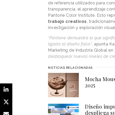
de referencia utilizados para cons
transparencia, el aprendizaje cont
Pantone Color Institute. Esto re
trabajo creativos
, tradicional
investigación y exploración visual
“Pantone demuestra lo que signific
ligada al diseño físico”
, apunta Ka
Marketing de Industria Global en
desbloquear nuevos niveles de cre
NOTICIAS RELACIONADAS
Mocha Mouss
2025
Diseño impu
despliega su