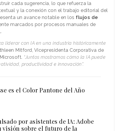
truir cada sugerencia, lo que refuerza la
extual y la conexión con el trabajo editorial del
presenta un avance notable en los
flujos de
mente marcados por procesos manuales de
.
a liderar con IA en una industria históricamente
thleen Mitford, Vicepresidenta Corporativa de
 Microsoft.
“Juntos mostramos cómo la IA puede
atividad, productividad e innovación”.
e es el Color Pantone del Año
lsado por asistentes de IA: Adobe
 visión sobre el futuro de la