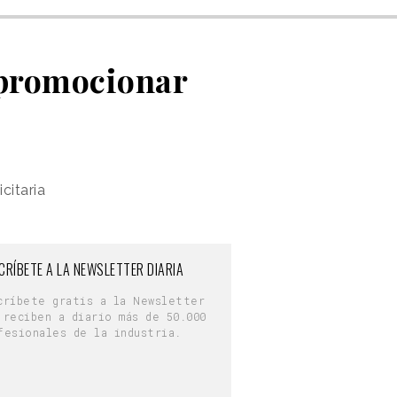
 promocionar
citaria
CRÍBETE A LA NEWSLETTER DIARIA
críbete gratis a la Newsletter
 reciben a diario más de 50.000
fesionales de la industria.