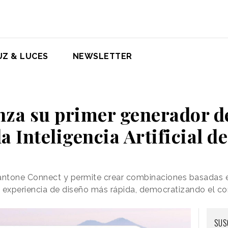
UZ & LUCES
NEWSLETTER
nza su primer generador de
la Inteligencia Artificial d
Pantone Connect y permite crear combinaciones basadas
a experiencia de diseño más rápida, democratizando el c
SUS