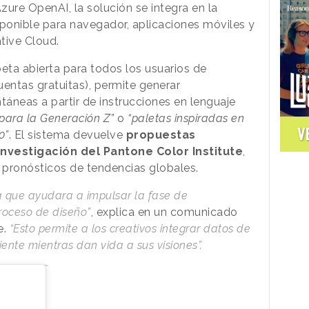
ure OpenAI, la solución se integra en la
ponible para navegador, aplicaciones móviles y
tive Cloud.
eta abierta para todos los usuarios de
uentas gratuitas), permite generar
áneas a partir de instrucciones en lenguaje
 para la Generación Z”
o
“paletas inspiradas en
V
0”
. El sistema devuelve
propuestas
nvestigación del Pantone Color Institute
,
y pronósticos de tendencias globales.
 que ayudara a impulsar la fase de
proceso de diseño”
, explica en un comunicado
e.
“Esto permite a los creativos integrar datos de
ente mientras dan vida a sus visiones”.