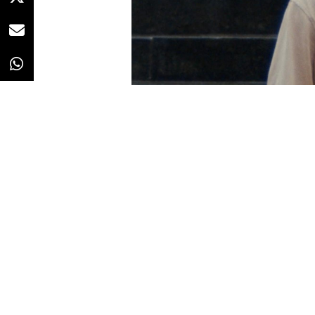
Redacción
06/11/2025 · 08:38
Ni que se hurgue la nariz ni que 
y ha picoteado una paloma evita 
que luce un hombre. La escena,
conocer las prendas de la marca 
forma diferente de promocionar 
El spot, no apto para personas es
octubre y fue dirigido por el dúo
Films.
Con él la marca, que podrí