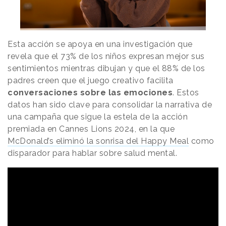
Esta acción se apoya en una investigación que
revela que el 73% de los niños expresan mejor sus
sentimientos mientras dibujan y que el 88% de los
padres creen que el juego creativo facilita
conversaciones sobre las emociones
. Estos
datos han sido clave para consolidar la narrativa de
una campaña que sigue la estela de la acción
premiada en Cannes Lions 2024, en la que
McDonald’s eliminó la sonrisa del Happy Meal
como
disparador para hablar sobre salud mental.