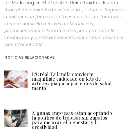
de Marketing en McDonald’s Reino Unido e Irlanda.
“Con el lanzamiento de estas cajas, estamos llegando
a millones de familias tanto en nuestros restaurantes
como a domicilio a través de McDelivery,
proporcionándoles herramientas para fomentar la
creatividad y promover conversaciones que apoyen el
bienestar infantil”.
NOTICIAS RELACIONADAS
L’Oréal Tailandia convierte
maquillaje caducado en kits de
arteterapia para pacientes de salud
mental
Algunas empresas están adoptando
la política de trabajar sin zapatos
para mejorar el bienestar y la
creatividad