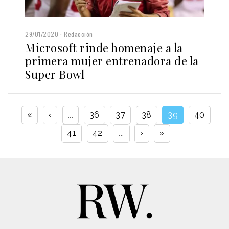
29/01/2020
Redacción
Microsoft rinde homenaje a la
primera mujer entrenadora de la
Super Bowl
«
‹
...
36
37
38
39
40
41
42
...
›
»