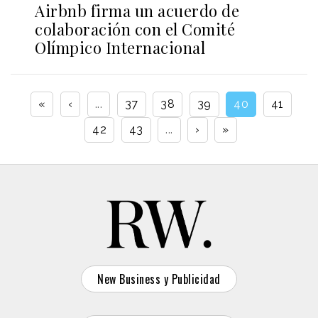
Airbnb firma un acuerdo de
colaboración con el Comité
Olímpico Internacional
«
‹
...
37
38
39
40
41
42
43
...
›
»
New Business y Publicidad