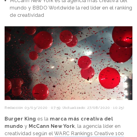
McCann New York es la agencia más creativa del
mundo y BBDO Worldwide la red líder en el ranking
de creatividad
Redacción
03/03/2020 · 07:59
(Actualizado: 27/08/2020 · 10:25)
Burger King
es la
marca más creativa del
mundo
y
McCann New York
, la agencia líder en
creatividad según el
WARC Rankings Creative 100