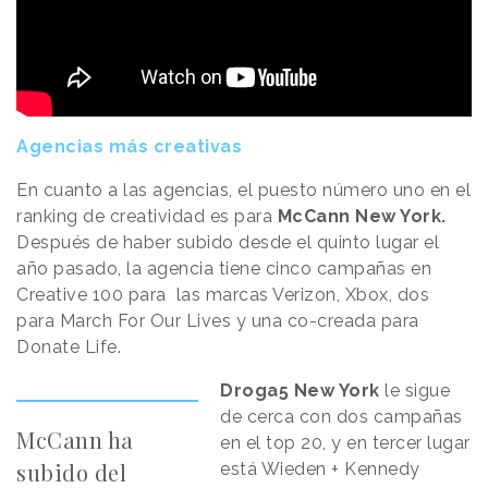
Agencias más creativas
En cuanto a las agencias, el puesto número uno en el
ranking de creatividad es para
McCann New York.
Después de haber subido desde el quinto lugar el
año pasado, la agencia tiene cinco campañas en
Creative 100 para las marcas Verizon, Xbox, dos
para March For Our Lives y una co-creada para
Donate Life.
Droga5 New York
le sigue
de cerca con dos campañas
McCann ha
en el top 20, y en tercer lugar
subido del
está Wieden + Kennedy