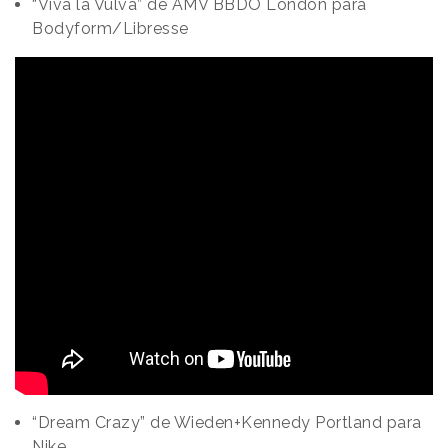
“Viva la Vulva” de AMV BBDO London para
Bodyform/Libresse
“Dream Crazy” de Wieden+Kennedy Portland para
Nike