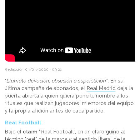
Redacción
03/03/2020 · 09:21
“Llámalo devoción, obsesión o superstición”
. En su
última campaña de abonados, el
Real Madrid
deja la
puerta abierta a quien quiera ponerle nombre a los
rituales que realizan jugadores, miembros del equipo
y la propia afición antes de cada partido.
Real Football
Bajo el
claim
“Real Football”, en un claro guiño al
término "real" de la marca y al sentido literal de la