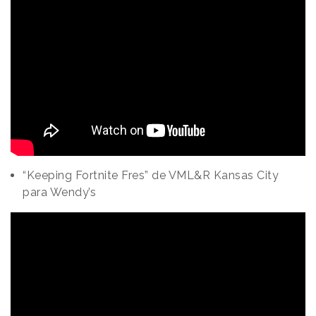
“Keeping Fortnite Fres” de VML&R Kansas City
para Wendy’s