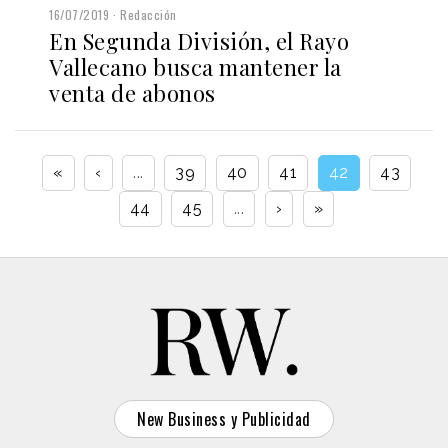
16/07/2019
Redacción
En Segunda División, el Rayo
Vallecano busca mantener la
venta de abonos
«
‹
...
39
40
41
42
43
44
45
...
›
»
New Business y Publicidad