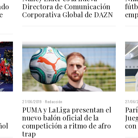
ado
Directora de Comunicación
fút
e
Corporativa Global de DAZN
emp
27/06/2019
Redacción
27/06/
PUMA y LaLiga presentan el
Parí
nuevo balón oficial de la
Jue
ñol
competición a ritmo de afro
con
trap