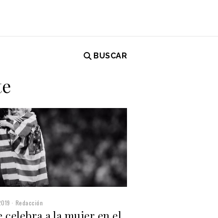
BUSCAR
te
2019
Redacción
 celebra a la mujer en el