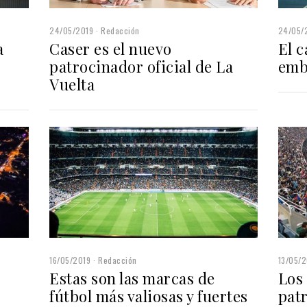
24/05/2019
Redacción
24/05/
a
Caser es el nuevo
El c
patrocinador oficial de La
emb
rd
Vuelta
16/05/2019
Redacción
13/05/2
Estas son las marcas de
Los 
fútbol más valiosas y fuertes
pat