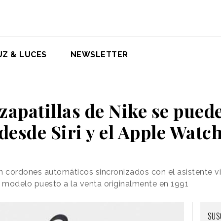
UZ & LUCES
NEWSLETTER
zapatillas de Nike se pued
desde Siri y el Apple Watc
 cordones automáticos sincronizados con el asistente vi
n modelo puesto a la venta originalmente en 1991
SUS