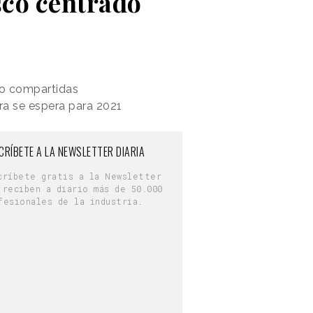
co centrado
ajo compartidas
ra se espera para 2021
CRÍBETE A LA NEWSLETTER DIARIA
críbete gratis a la Newsletter
 reciben a diario más de 50.000
fesionales de la industria.