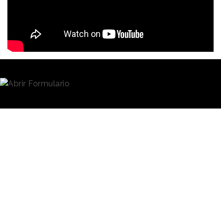
El doctor Vicente de la Varga Salto,
Director del
Centro Médico Deportivo Camde
, ha explicado
que la gran ventaja de los motores de hidrógeno no
es solo que tengan cero emisiones de estas
partículas, sino que
"absorben el aire ambiente
contaminado, lo filtran y lo transforman, expulsando
finalmente aire sin partículas para generar energía"
.
Por su parte, la propia Mireia
Belmonte ha asegurado que
Hyundai destaca
le impactó la idea desde un
su compromiso
primer momento y que
“es
imprescindible seguir
en la
apoyando a marcas como