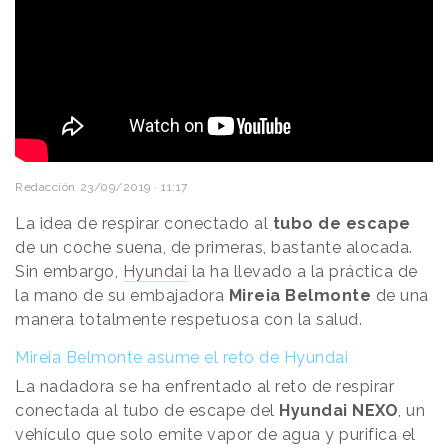
Redacción
23/09/2019 · 11:17
La idea de respirar conectado al
tubo de escape
de un coche suena, de primeras, bastante alocada.
Sin embargo,
Hyundai
la ha llevado a la práctica de
la mano de su embajadora
Mireia Belmonte
de una
manera totalmente respetuosa con la salud.
Mireia Belmonte asume el reto de Hyundai
La nadadora se ha enfrentado al reto de respirar
conectada al tubo de escape del
Hyundai NEXO
, un
vehículo que solo emite vapor de agua y purifica el