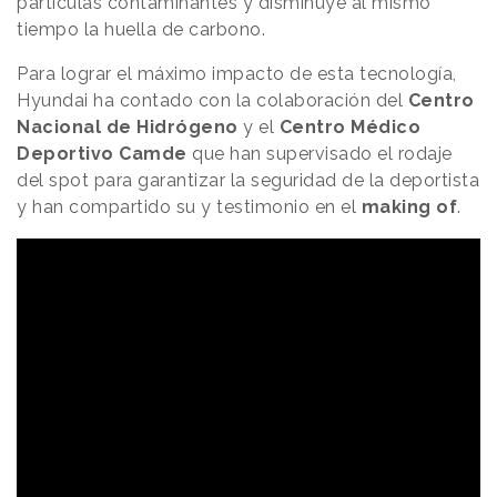
partículas contaminantes y disminuye al mismo
tiempo la huella de carbono.
Para lograr el máximo impacto de esta tecnología,
Hyundai ha contado con la colaboración del
Centro
Nacional de Hidrógeno
y el
Centro Médico
Deportivo Camde
que han supervisado el rodaje
del spot para garantizar la seguridad de la deportista
y han compartido su y testimonio en el
making of
.