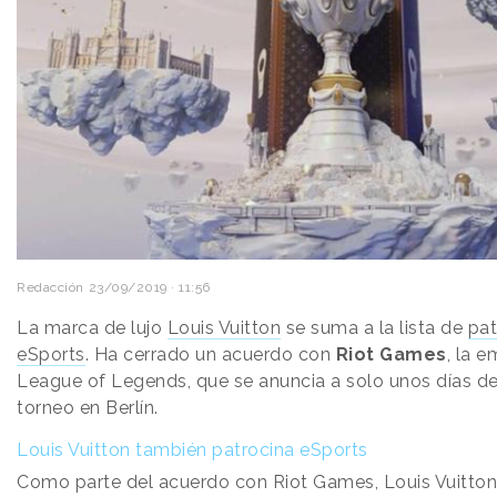
Redacción
23/09/2019 · 11:56
La marca de lujo
Louis Vuitton
se suma a la lista de
pat
eSports
. Ha cerrado un acuerdo con
Riot Games
, la 
League of Legends, que se anuncia a solo unos días d
torneo en Berlín.
Louis Vuitton también patrocina eSports
Como parte del acuerdo con Riot Games, Louis Vuitton 