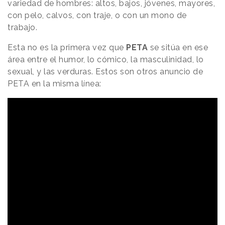
variedad de hombres: altos, bajos, jóvenes, mayores,
con pelo, calvos, con traje, o con un mono de
trabajo.
Esta no es la primera vez que
PETA
se sitúa en ese
área entre el humor, lo cómico, la masculinidad, lo
sexual, y las verduras. Estos son otros anuncio de
PETA en la misma línea: