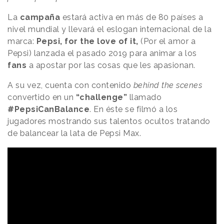
La
campaña
estará activa en más de 80 países a
nivel mundial y llevará el eslogan internacional de la
marca:
Pepsi, for the love of it,
(Por el amor a
Pepsi) lanzada el pasado 2019 para animar a los
fans
a apostar por las cosas que les apasionan.
A su vez, cuenta con contenido
behind the scenes
convertido en un
“challenge”
llamado
#PepsiCanBalance
. En éste se filmó a los
jugadores mostrando sus talentos ocultos tratando
de balancear la lata de Pepsi Max.