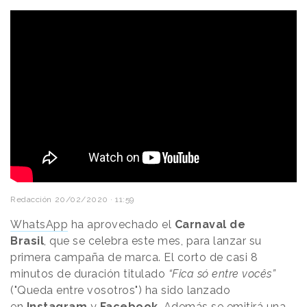
Redacción
20/02/2020 · 11:59
WhatsApp
ha aprovechado el
Carnaval de
Brasil
, que se celebra este mes,
para lanzar su
primera campaña de marca. El corto de casi 8
minutos de duración titulado
“Fica só entre vocês”
("Queda entre vosotros") ha sido lanzado
en
Instagram
y
Facebook
. Además se emitirá una