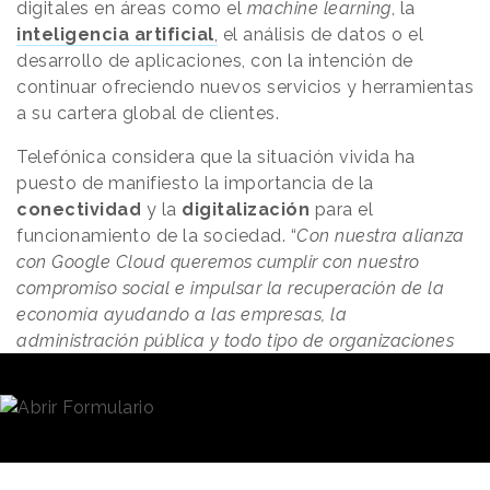
digitales en áreas como el
machine learning
, la
inteligencia artificial
,
el análisis de datos o el
desarrollo de aplicaciones, con la intención de
continuar ofreciendo nuevos servicios y herramientas
a su cartera global de clientes.
Telefónica considera que la situación vivida ha
puesto de manifiesto la importancia de la
conectividad
y la
digitalización
para el
funcionamiento de la sociedad. “
Con nuestra alianza
con Google Cloud queremos cumplir con nuestro
compromiso social e impulsar la recuperación de la
economía ayudando a las empresas, la
administración pública y todo tipo de organizaciones
no solo a recuperar el terreno perdido por la crisis sino
también a acelerar su transformación digital y
fortalecerse para el futuro
”, explica
José María
Álvarez-Pallete
, Presidente Ejecutivo de la
compañía.