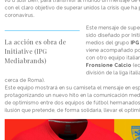
va a salir bien
, para transmitir al mundo un mensaje de 
con el claro objetivo de superar unidos la crisis que ha
coronavirus.
Este mensaje de super
sido diseñado por Init
La acción es obra de
medios del grupo
IPG
Initiative (IPG
viene acompañado po
con otro equipo italia
Mediabrands)
Fronsione Calcio
(eq
división de la liga ital
cerca de Roma).
Este equipo mostrará en su camiseta el mensaje en es
protagonizando un nuevo hito en la comunicación med
de optimismo entre dos equipos de fútbol hermanados
ilusión que pretende, de forma solidaria, llevar el opti