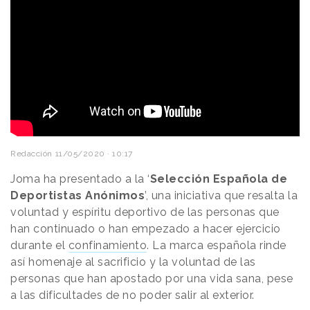
Redacción
11/05/2020 · 10:17
Joma ha presentado a la ‘
Selección Española de
Deportistas Anónimos
’, una iniciativa que resalta la
voluntad y espíritu deportivo de las personas que
han continuado o han empezado a hacer ejercicio
durante el
confinamiento
. La marca española rinde
así homenaje al sacrificio y la voluntad de las
personas que han apostado por una vida sana, pese
a las dificultades de no poder salir al exterior.