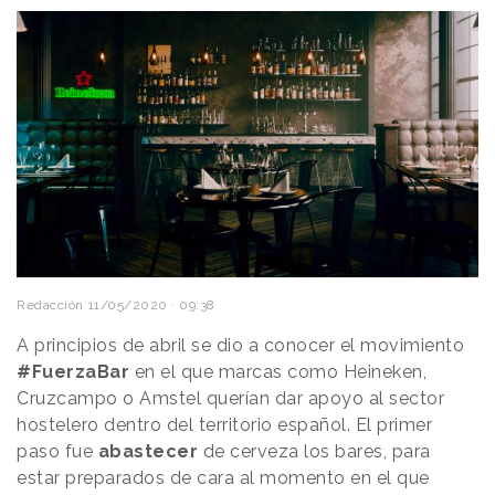
Redacción
11/05/2020 · 09:38
A principios de abril se dio a conocer el movimiento
#FuerzaBar
en el que marcas como Heineken,
Cruzcampo o Amstel querían dar apoyo al sector
hostelero dentro del territorio español. El primer
paso fue
abastecer
de cerveza los bares, para
estar preparados de cara al momento en el que