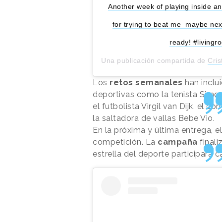
Another week of playing inside an
for trying to beat me maybe nex
ready! #livingr
Una publicación compartida de
Cris
Los
retos semanales
han inclu
deportivas como la tenista Simo
el futbolista Virgil van Dijk, el 
la saltadora de vallas Bebe Vio.
En la próxima y última entrega, e
competición. La
campaña
finali
estrella del deporte participará 