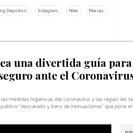
ing Deportivo
Instagram
Nike
Marcas
ea una divertida guía para
seguro ante el Coronaviru
las medidas higiénicas del coronavirus y las reglas del 
 público "descarado y lleno de insinuaciones" que pone en 
SUS