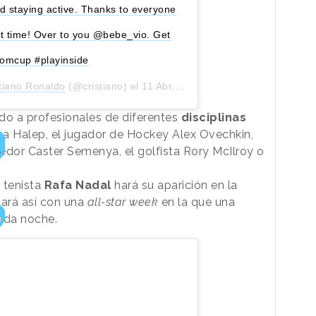
d staying active. Thanks to everyone
t time! Over to you @bebe_vio. Get
oomcup #playinside
tiano Ronaldo
(@cristiano) el
11 Abr, 2020 a las 2:02 PDT
ido a profesionales de diferentes
disciplinas
na Halep, el jugador de Hockey Alex Ovechkin,
corredor Caster Semenya, el golfista Rory McIlroy o
l tenista
Rafa Nadal
hará su aparición en la
zará así con una
all-star week
en la que una
cada noche.