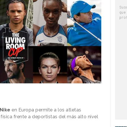
Sus
que
pro
Nike
en Europa permite a los atletas
física frente a deportistas del más alto nivel