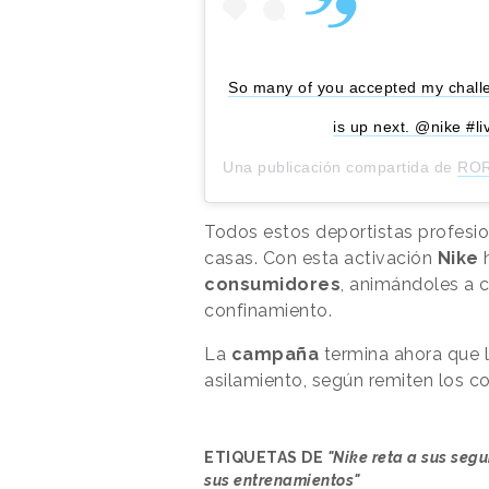
So many of you accepted my challen
is up next. @nike #l
Una publicación compartida de
RO
Todos estos deportistas profesi
casas. Con esta activación
Nike
h
consumidores
, animándoles a c
confinamiento.
La
campaña
termina ahora que l
asilamiento, según remiten los c
ETIQUETAS DE
"Nike reta a sus segu
sus entrenamientos"