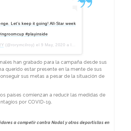
ge. Let’s keep it going! All-Star week
ivingroomcup #playinside
RY
(@rorymcilroy) el
9 May, 2020 a las 5:57 PDT
onales han grabado para la campaña desde sus
a querido estar presente en la mente de sus
onseguir sus metas a pesar de la situación de
os países comienzan a reducir las medidas de
ontagios por COVID-19.
idores a competir contra Nadal y otros deportistas en