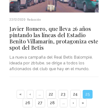
22/12/2020
Redacción
Javier Romero, que lleva 26 años
pintando las líneas del Estadio
Benito Villamarín, protagoniza este
spot del Betis
La nueva campaña del Real Betis Balompié,
ideada por 2btube, se dirige a todos los
aficionados del club que hay en el mundo.
«
‹
...
22
23
24
25
26
27
28
...
›
»