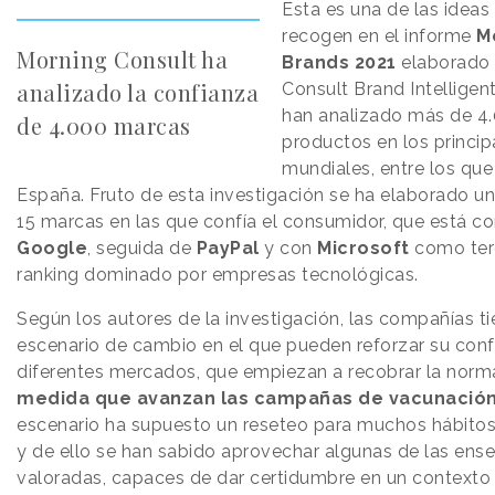
Esta es una de las ideas
recogen en el informe
Mo
Morning Consult ha
Brands 2021
elaborado 
analizado la confianza
Consult Brand Intelligent
han analizado más de 4
de 4.000 marcas
productos en los princi
mundiales, entre los que
España. Fruto de esta investigación se ha elaborado un
15 marcas en las que confía el consumidor, que está c
Google
, seguida de
PayPal
y con
Microsoft
como ter
ranking dominado por empresas tecnológicas.
Según los autores de la investigación, las compañías ti
escenario de cambio en el que pueden reforzar su conf
diferentes mercados, que empiezan a recobrar la norm
medida que avanzan las campañas de vacunació
escenario ha supuesto un reseteo para muchos hábit
y de ello se han sabido aprovechar algunas de las en
valoradas, capaces de dar certidumbre en un contexto i