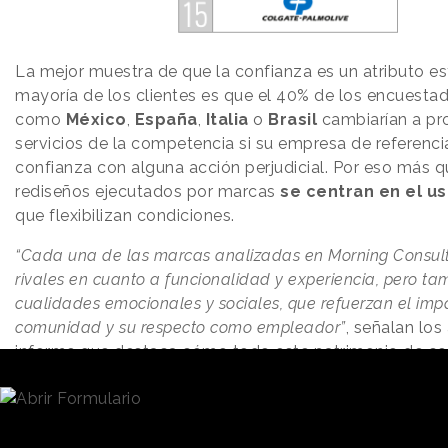
La mejor muestra de que la confianza es un atributo e
mayoría de los clientes es que el 40% de los encuesta
como
México
,
España
,
Italia
o
Brasil
cambiarían a pr
servicios de la competencia si su empresa de referenci
confianza con alguna acción perjudicial. Por eso más q
rediseños ejecutados por marcas
se centran en el us
que flexibilizan condiciones.
“Cada una de las marcas analizadas en Morning Consult
rivales en cuanto a funcionalidad y experiencia, pero ta
cualidades emocionales y sociales, que refuerzan el imp
comunidad y su respecto como empleador”
, señalan los
informe que destaca cómo todo este patrimonio de co
traduce en consideraciones positivas que
a su vez pot
valor económico de las compañías
.
Del marketing de los consumidores al de las per