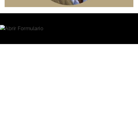
Redacción
22/04/2021 · 15:07
La Asociación para la Investigación de Medios de
Comunicación (AIMC) ha anunciado la elección de
Miguel Ángel Fontán como
su nuevo Director
General
. La Junta Directiva ha tomado la decisión
de forma unánime, cerrando así el proceso de
selección abierto tras
la marcha de Carlos Lozano
el
pasado mes de marzo tras 15 años en la
organización.
Fontán ocupará su puesto
con el objetivo es
impulsar y
La AIMC quiere
reforzar el posicionamiento
de
abrir una nueva
AIMC ante los retos que
tiene por delante en los
etapa en las
próximos meses. Miguel
mediciones de
Ángel cuenta con 25 años de