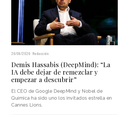
26/06/2026
Redacción
Demis Hassabis (DeepMind): “La
IA debe dejar de remezclar y
empezar a descubrir”
El CEO de Google DeepMind y Nobel de
Química ha sido uno los invitados estrella en
Cannes Lions.