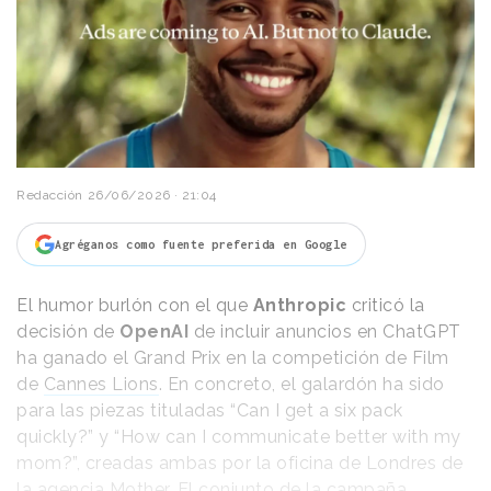
Redacción
26/06/2026 · 21:04
Agréganos como fuente preferida en Google
El humor burlón con el que
Anthropic
criticó la
decisión de
OpenAI
de incluir anuncios en ChatGPT
ha ganado el Grand Prix en la competición de Film
de
Cannes Lions
. En concreto, el galardón ha sido
para las piezas tituladas “Can I get a six pack
quickly?” y “How can I communicate better with my
mom?”, creadas ambas por la oficina de Londres de
la agencia Mother. El conjunto de la campaña,