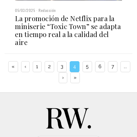
05/03/2025
Redacción
La promoción de Netflix para la
miniserie “Toxic Town” se adapta
en tiempo real a la calidad del
aire
«
‹
1
2
3
4
5
6
7
...
›
»