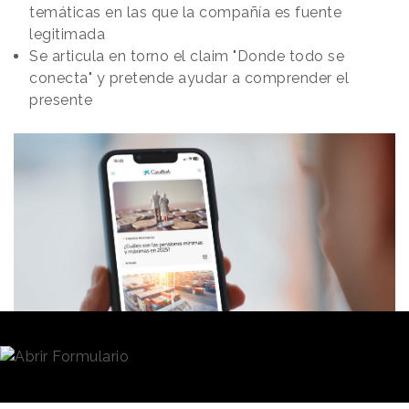
temáticas en las que la compañía es fuente
legitimada
Se articula en torno el claim "Donde todo se
conecta" y pretende ayudar a comprender el
presente
Redacción
30/09/2025 · 07:53
CaixaBank
ha lanzado
Esfera
, una nueva