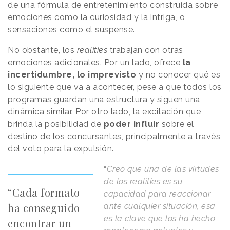
de una fórmula de entretenimiento construida sobre
emociones como la curiosidad y la intriga, o
sensaciones como el suspense.
No obstante, los
realities
trabajan con otras
emociones adicionales. Por un lado, ofrece
la
incertidumbre, lo imprevisto
y no conocer qué es
lo siguiente que va a acontecer, pese a que todos los
programas guardan una estructura y siguen una
dinámica similar. Por otro lado, la excitación que
brinda la posibilidad de
poder influir
sobre el
destino de los concursantes, principalmente a través
del voto para la expulsión.
“
Creo que una de las virtudes
de los realities es su
“Cada formato
capacidad para reaccionar
ha conseguido
ante cualquier situación, esa
es la clave que los ha hecho
encontrar un