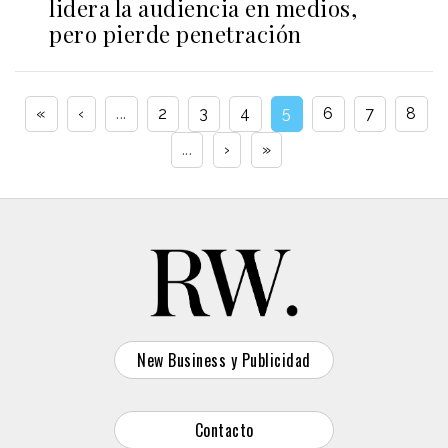
lidera la audiencia en medios,
pero pierde penetración
«
‹
...
2
3
4
5
6
7
8
...
›
»
New Business y Publicidad
Contacto