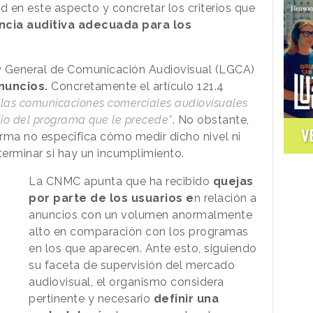
d en este aspecto y concretar los criterios que
ncia auditiva adecuada para los
y General de Comunicación Audiovisual (LGCA)
nuncios.
Concretamente el artículo 121.4
e las comunicaciones comerciales audiovisuales
dio del programa que le precede"
. No obstante,
V
rma no especifica cómo medir dicho nivel ni
erminar si hay un incumplimiento.
La CNMC apunta que ha recibido
quejas
por parte de los usuarios e
n relación a
anuncios con un volumen anormalmente
alto en comparación con los programas
en los que aparecen. Ante esto, siguiendo
su faceta de supervisión del mercado
audiovisual, el organismo considera
pertinente y necesario
definir una