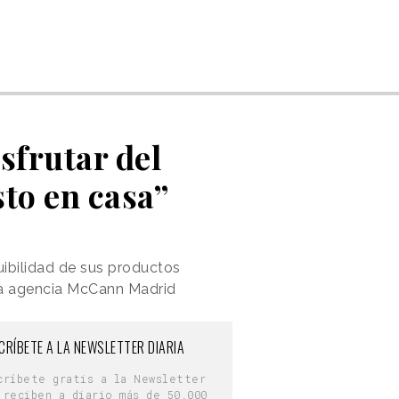
isfrutar del
sto en casa”
ibilidad de sus productos
 la agencia McCann Madrid
CRÍBETE A LA NEWSLETTER DIARIA
críbete gratis a la Newsletter
 reciben a diario más de 50.000