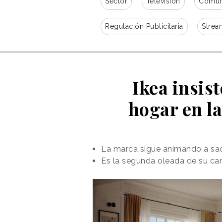
Sector
Televisión
Comuni
Regulación Publicitaria
Strea
Ikea insist
hogar en la
La marca sigue animando a sac
Es la segunda oleada de su ca