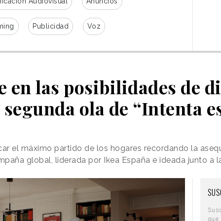
cación Audiovisual
Anuncios
ming
Publicidad
Voz
e en las posibilidades de d
 segunda ola de “Intenta e
ar el máximo partido de los hogares recordando la asequ
mpaña global, liderada por Ikea España e ideada junto a
SUS
Sus
que