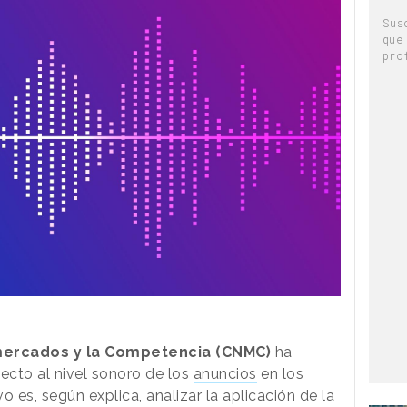
Sus
que
pro
mercados y la Competencia (CNMC)
ha
ecto al nivel sonoro de los
anuncios
en los
vo es, según explica, analizar la aplicación de la