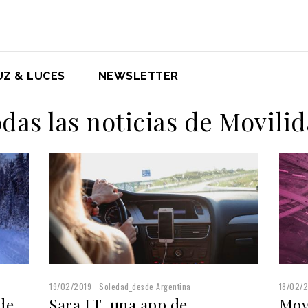
UZ & LUCES
NEWSLETTER
das las noticias de Movili
19/02/2019
Soledad_desde Argentina
18/02/
de
Sara LT, una app de
Mov