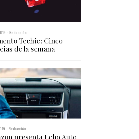
2019
Redacción
ento Techie: Cinco
cias de la semana
019
Redacción
zon presenta Echo Auto