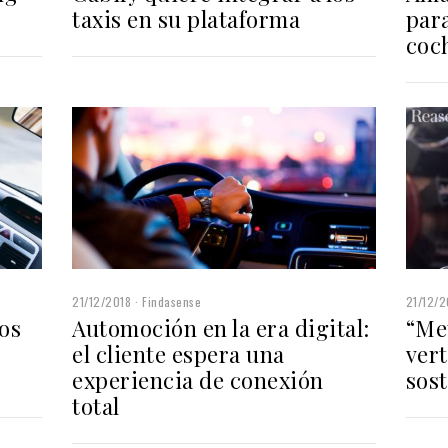
taxis en su plataforma
para
coc
21/12/2018
Findasense
21/12/2
os
Automoción en la era digital:
“Me
el cliente espera una
ver
experiencia de conexión
sost
total