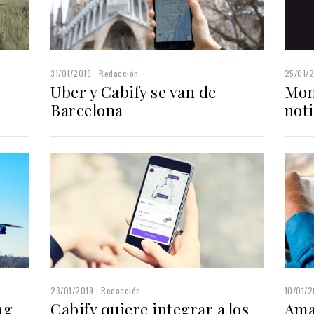
31/01/2019
Redacción
25/01/
Uber y Cabify se van de
Mom
Barcelona
noti
23/01/2019
Redacción
10/01/2
ng
Cabify quiere integrar a los
Ama