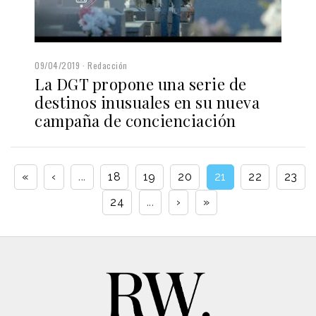
09/04/2019
Redacción
La DGT propone una serie de
destinos inusuales en su nueva
campaña de concienciación
«
‹
...
18
19
20
21
22
23
24
...
›
»