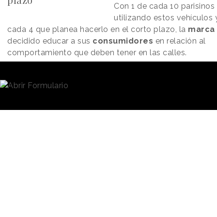
Con 1 de cada 10 parisinos
utilizando estos vehículos 
cada 4 que planea hacerlo en el corto plazo, la
marca
decidido educar a sus
consumidores
en relación al
comportamiento que deben tener en las calles.
Para lograrlo, la marca acaba de lanzar una persuasiva
campaña
gráfica
que busca desalentar el mal
comportamiento y mostrar a los detractores de estos 
que entienden su malestar y planean promover el camb