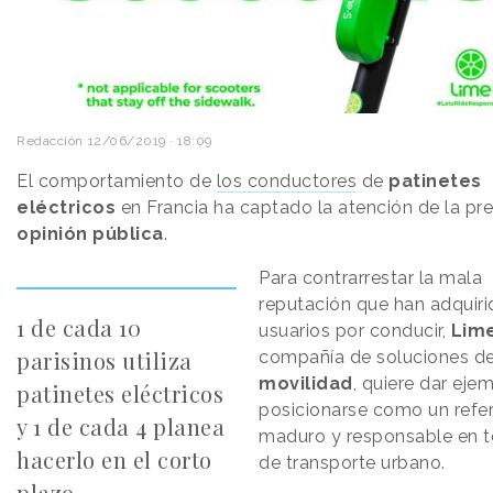
Redacción
12/06/2019 · 18:09
El comportamiento de
los conductores
de
patinetes
eléctricos
en Francia ha captado la atención de la pre
opinión
pública
.
Para contrarrestar la mala
reputación que han adquiri
1 de cada 10
usuarios por conducir,
Lim
parisinos utiliza
compañía de soluciones d
movilidad
, quiere dar eje
patinetes eléctricos
posicionarse como un refe
y 1 de cada 4 planea
maduro y responsable en 
hacerlo en el corto
de transporte urbano.
plazo