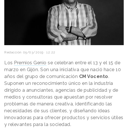
Redacción
05/03/2019 · 12:22
Los
Premios Genio
se celebran entre el 13 y el 15 de
marzo en Gijón. Son una iniciativa que nació hace 10
años del grupo de comunicación
CM Vocento
.
Suponen un reconocimiento único en la industria
dirigido a anunciantes, agencias de publicidad y de
medios y consultoras que apuestan por resolver
problemas de manera creativa, identificando las
necesidades de sus clientes, y diseñando ideas
innovadoras para ofrecer productos y servicios útiles
y relevantes para la sociedad.