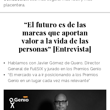
placentera.
“El futuro es de las
marcas que aportan
valor a la vida de las
personas“ [Entrevista]
Hablamos con Javier Gómez de Quero, Director
General de FullSIX y jurado en los Premios Genio
“El mercado va a ir posicionando a los Premios
Genio en un lugar cada vez más relevante”