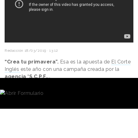
Redacción
18/03/2019 · 13:12
“Crea tu primavera”.
Esa es la apuesta de
El Corte
Inglés
este año con una campaña creada por la
agencia *S,C,P,F….
La campaña de este año está protagonizada por las
modelos internacionales Josephine Le Tutour, Carla
Ciffoni y Lana Godnia. Una comunicación que
destaca que cada
mujer
es única y tiene su propio
estilo.
David Caballero, Director Creativo General de