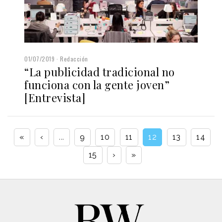
01/07/2019
Redacción
“La publicidad tradicional no
funciona con la gente joven”
[Entrevista]
«
‹
...
9
10
11
12
13
14
15
›
»