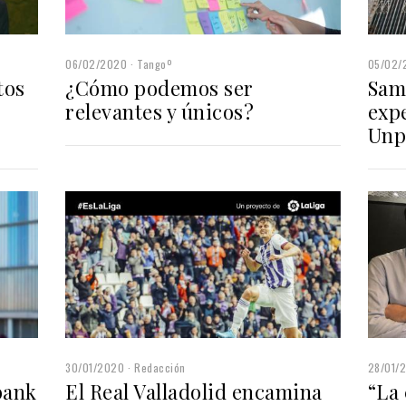
06/02/2020
Tangoº
05/02/
tos
¿Cómo podemos ser
Sam
relevantes y únicos?
expe
Unp
30/01/2020
Redacción
28/01/
bank
El Real Valladolid encamina
“La 