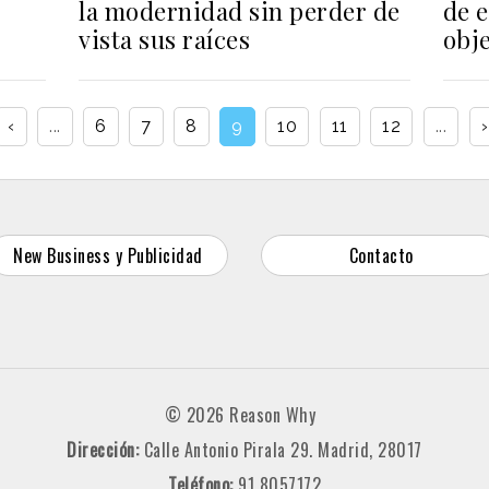
la modernidad sin perder de
de e
vista sus raíces
obje
‹
...
6
7
8
9
10
11
12
...
›
New Business y Publicidad
Contacto
© 2026 Reason Why
Dirección:
Calle Antonio Pirala 29. Madrid, 28017
Teléfono:
91 8057172