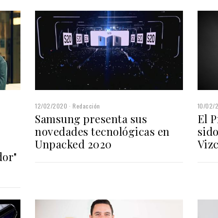
10/02/
12/02/2020
Redacción
El 
Samsung presenta sus
sid
novedades tecnológicas en
Viz
Unpacked 2020
dor"