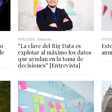
10/02/2020
Redacción
07/02/
ño
“La clave del Big Data es
Esto
le
explotar al máximo los datos
anu
que ayudan en la toma de
decisiones” [Entrevista]