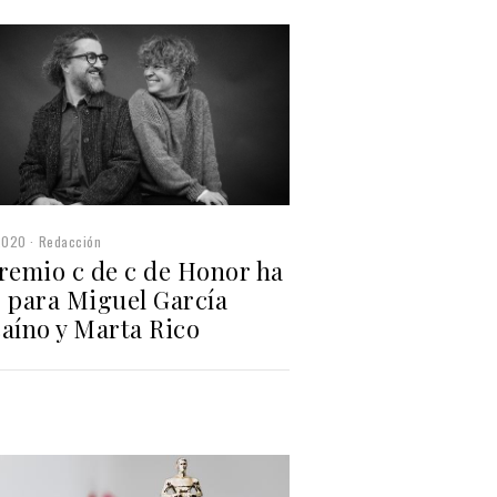
2020
Redacción
Premio c de c de Honor ha
o para Miguel García
caíno y Marta Rico