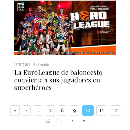
15/11/2019
Redacción
La EuroLeague de baloncesto
convierte a sus jugadores en
superhéroes
«
‹
...
7
8
9
10
11
12
13
...
›
»