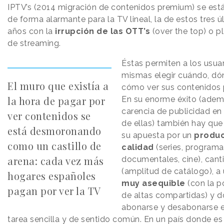
IPTV’s (2014 migración de contenidos premium) se es
de forma alarmante para la TV lineal, la de estos tres ú
años con la
irrupción de las OTT’s
(over the top) o p
de streaming.
Éstas permiten a los usuar
mismas elegir cuándo, dó
El muro que existía a
cómo ver sus contenidos p
la hora de pagar por
En su enorme éxito (adem
carencia de publicidad en
ver contenidos se
de ellas) también hay que
está desmoronando
su apuesta por un
produc
como un castillo de
calidad
(series, programa
arena: cada vez más
documentales, cine), cant
(amplitud de catálogo), a
hogares españoles
muy asequible
(con la p
pagan por ver la TV
de altas compartidas) y 
abonarse y desabonarse 
tarea sencilla y de sentido común. En un país donde es