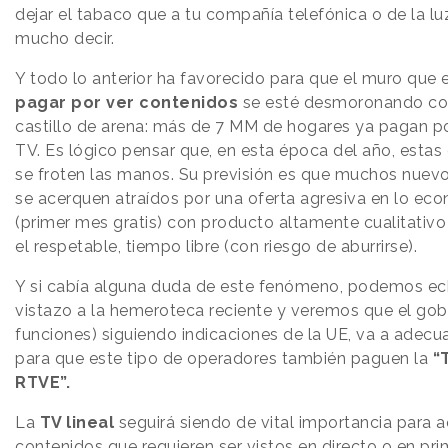
dejar el tabaco que a tu compañía telefónica o de la lu
mucho decir.
Y todo lo anterior ha favorecido para que el muro que e
pagar por ver contenidos
se esté desmoronando c
castillo de arena: más de 7 MM de hogares ya pagan po
TV. Es lógico pensar que, en esta época del año, esta
se froten las manos. Su previsión es que muchos nuevo
se acerquen atraídos por una oferta agresiva en lo ec
(primer mes gratis) con producto altamente cualitativo
el respetable, tiempo libre (con riesgo de aburrirse).
Y si cabía alguna duda de este fenómeno, podemos ec
vistazo a la hemeroteca reciente y veremos que el gob
funciones) siguiendo indicaciones de la UE, va a adecua
para que este tipo de operadores también paguen la
“
RTVE”.
La
TV lineal
seguirá siendo de vital importancia para a
contenidos que requieren ser vistos en directo o en pri