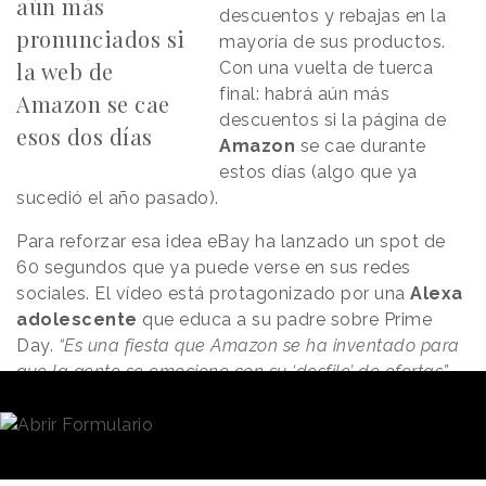
aún más
descuentos y rebajas en la
pronunciados si
mayoría de sus productos.
la web de
Con una vuelta de tuerca
final: habrá aún más
Amazon se cae
descuentos si la página de
esos dos días
Amazon
se cae durante
estos días (algo que ya
sucedió el año pasado).
Para reforzar esa idea eBay ha lanzado un spot de
60 segundos que ya puede verse en sus redes
sociales. El vídeo está protagonizado por una
Alexa
adolescente
que educa a su padre sobre Prime
Day.
“Es una fiesta que Amazon se ha inventado para
que la gente se emocione con su ‘desfile’ de ofertas”
comienza mientras puntualiza que “
al menos los
desfiles de verdad no cobran una cuota a sus
miembros”.
Y que además los descuentos incluyen
“un montón de trastos y cosas que nadie quiere